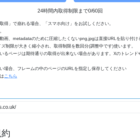
24時間内取得制限まで0/60回
「取得」で崩れる場合、「スマホ向け」をお試しください。
す。
動画、metadataのために圧縮したくないpng,jpgは直接URLを貼り
ズ制限が大きく縮小され、取得制限を数回分(調整中です)使います。
ているページは期待通りの取得が出来ない場合があります。Xのトレンド
たい場合、フレームの中のページのURLを指定し保存してください
どは
こちら
規約