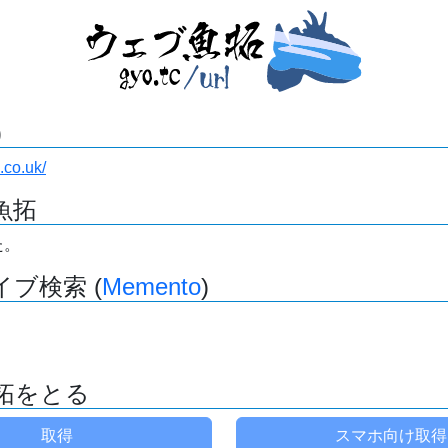
)
.co.uk/
魚拓
た。
ブ検索 (
Memento
)
拓をとる