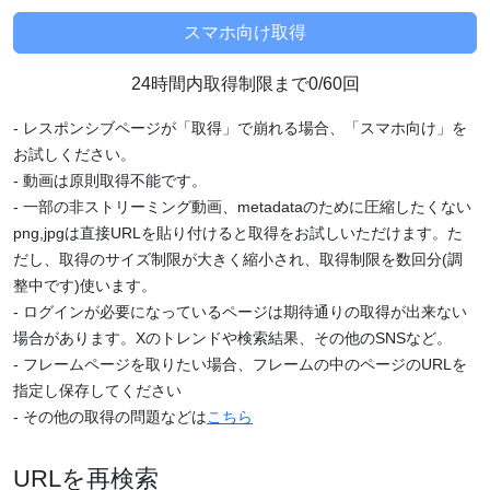
24時間内取得制限まで0/60回
- レスポンシブページが「取得」で崩れる場合、「スマホ向け」を
お試しください。
- 動画は原則取得不能です。
- 一部の非ストリーミング動画、metadataのために圧縮したくない
png,jpgは直接URLを貼り付けると取得をお試しいただけます。た
だし、取得のサイズ制限が大きく縮小され、取得制限を数回分(調
整中です)使います。
- ログインが必要になっているページは期待通りの取得が出来ない
場合があります。Xのトレンドや検索結果、その他のSNSなど。
- フレームページを取りたい場合、フレームの中のページのURLを
指定し保存してください
- その他の取得の問題などは
こちら
URLを再検索