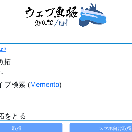
)
pl/
魚拓
た。
ブ検索 (
Memento
)
拓をとる