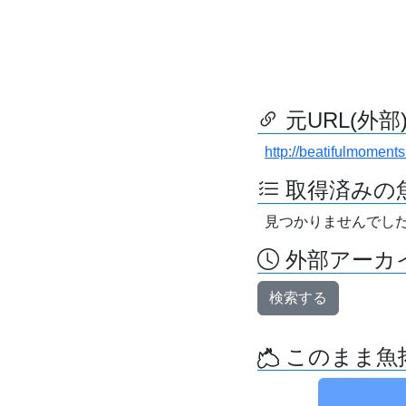
元URL(外部
http://beatifulmoments.
取得済みの
見つかりませんでし
外部アーカイ
検索する
このまま魚