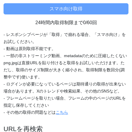
24時間内取得制限まで0/60回
- レスポンシブページが「取得」で崩れる場合、「スマホ向け」を
お試しください。
- 動画は原則取得不能です。
- 一部の非ストリーミング動画、metadataのために圧縮したくない
png,jpgは直接URLを貼り付けると取得をお試しいただけます。た
だし、取得のサイズ制限が大きく縮小され、取得制限を数回分(調
整中です)使います。
- ログインが必要になっているページは期待通りの取得が出来ない
場合があります。Xのトレンドや検索結果、その他のSNSなど。
- フレームページを取りたい場合、フレームの中のページのURLを
指定し保存してください
- その他の取得の問題などは
こちら
URLを再検索