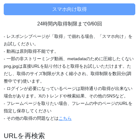
24時間内取得制限まで0/60回
- レスポンシブページが「取得」で崩れる場合、「スマホ向け」を
お試しください。
- 動画は原則取得不能です。
- 一部の非ストリーミング動画、metadataのために圧縮したくない
png,jpgは直接URLを貼り付けると取得をお試しいただけます。た
だし、取得のサイズ制限が大きく縮小され、取得制限を数回分(調
整中です)使います。
- ログインが必要になっているページは期待通りの取得が出来ない
場合があります。Xのトレンドや検索結果、その他のSNSなど。
- フレームページを取りたい場合、フレームの中のページのURLを
指定し保存してください
- その他の取得の問題などは
こちら
URLを再検索