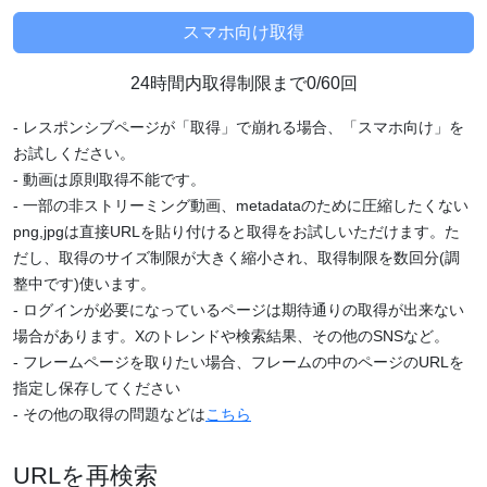
24時間内取得制限まで0/60回
- レスポンシブページが「取得」で崩れる場合、「スマホ向け」を
お試しください。
- 動画は原則取得不能です。
- 一部の非ストリーミング動画、metadataのために圧縮したくない
png,jpgは直接URLを貼り付けると取得をお試しいただけます。た
だし、取得のサイズ制限が大きく縮小され、取得制限を数回分(調
整中です)使います。
- ログインが必要になっているページは期待通りの取得が出来ない
場合があります。Xのトレンドや検索結果、その他のSNSなど。
- フレームページを取りたい場合、フレームの中のページのURLを
指定し保存してください
- その他の取得の問題などは
こちら
URLを再検索