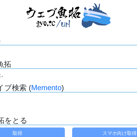
)
魚拓
た。
ブ検索 (
Memento
)
拓をとる