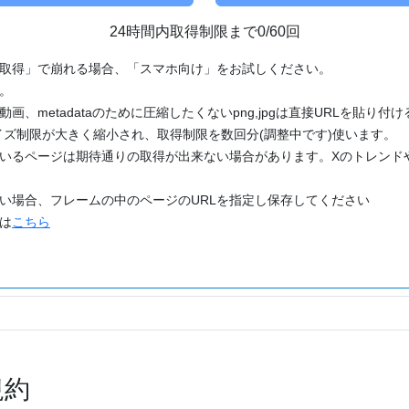
24時間内取得制限まで0/60回
「取得」で崩れる場合、「スマホ向け」をお試しください。
す。
動画、metadataのために圧縮したくないpng,jpgは直接URLを貼り
ズ制限が大きく縮小され、取得制限を数回分(調整中です)使います。
ているページは期待通りの取得が出来ない場合があります。Xのトレンド
たい場合、フレームの中のページのURLを指定し保存してください
どは
こちら
規約