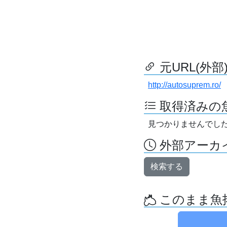
元URL(外部
http://autosuprem.ro/
取得済みの
見つかりませんでし
外部アーカイ
検索する
このまま魚