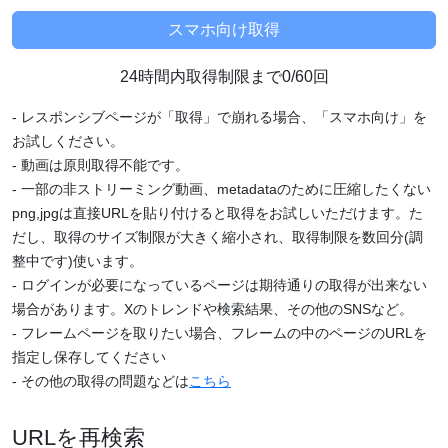
24時間内取得制限まで0/60回
- レスポンシブページが「取得」で崩れる場合、「スマホ向け」を
お試しください。
- 動画は原則取得不能です。
- 一部の非ストリーミング動画、metadataのために圧縮したくない
png,jpgは直接URLを貼り付けると取得をお試しいただけます。た
だし、取得のサイズ制限が大きく縮小され、取得制限を数回分(調
整中です)使います。
- ログインが必要になっているページは期待通りの取得が出来ない
場合があります。Xのトレンドや検索結果、その他のSNSなど。
- フレームページを取りたい場合、フレームの中のページのURLを
指定し保存してください
- その他の取得の問題などは
こちら
URLを再検索