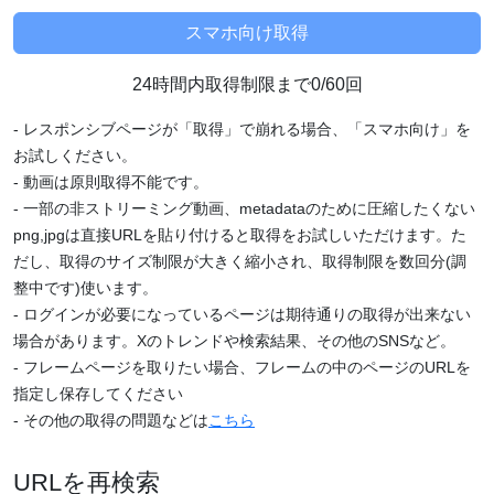
24時間内取得制限まで0/60回
- レスポンシブページが「取得」で崩れる場合、「スマホ向け」を
お試しください。
- 動画は原則取得不能です。
- 一部の非ストリーミング動画、metadataのために圧縮したくない
png,jpgは直接URLを貼り付けると取得をお試しいただけます。た
だし、取得のサイズ制限が大きく縮小され、取得制限を数回分(調
整中です)使います。
- ログインが必要になっているページは期待通りの取得が出来ない
場合があります。Xのトレンドや検索結果、その他のSNSなど。
- フレームページを取りたい場合、フレームの中のページのURLを
指定し保存してください
- その他の取得の問題などは
こちら
URLを再検索