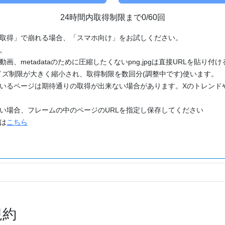
24時間内取得制限まで0/60回
「取得」で崩れる場合、「スマホ向け」をお試しください。
す。
動画、metadataのために圧縮したくないpng,jpgは直接URLを貼り
ズ制限が大きく縮小され、取得制限を数回分(調整中です)使います。
ているページは期待通りの取得が出来ない場合があります。Xのトレンド
たい場合、フレームの中のページのURLを指定し保存してください
どは
こちら
規約