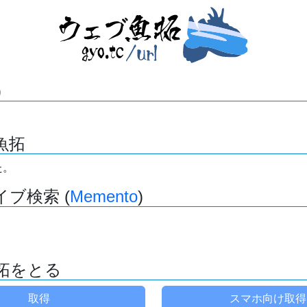
)
魚拓
た。
ブ検索 (
Memento
)
拓をとる