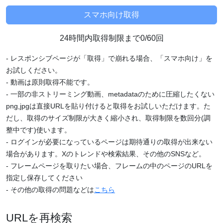
24時間内取得制限まで0/60回
- レスポンシブページが「取得」で崩れる場合、「スマホ向け」を
お試しください。
- 動画は原則取得不能です。
- 一部の非ストリーミング動画、metadataのために圧縮したくない
png,jpgは直接URLを貼り付けると取得をお試しいただけます。た
だし、取得のサイズ制限が大きく縮小され、取得制限を数回分(調
整中です)使います。
- ログインが必要になっているページは期待通りの取得が出来ない
場合があります。Xのトレンドや検索結果、その他のSNSなど。
- フレームページを取りたい場合、フレームの中のページのURLを
指定し保存してください
- その他の取得の問題などは
こちら
URLを再検索