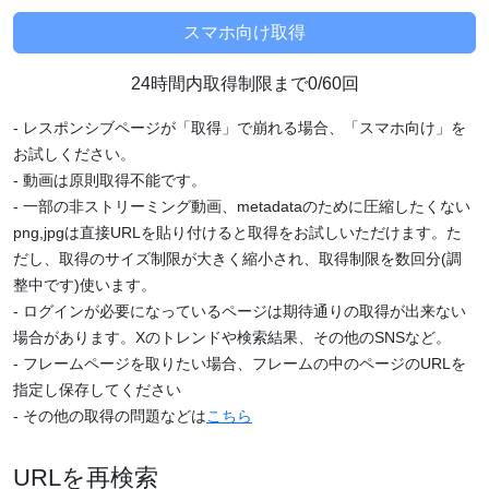
24時間内取得制限まで0/60回
- レスポンシブページが「取得」で崩れる場合、「スマホ向け」を
お試しください。
- 動画は原則取得不能です。
- 一部の非ストリーミング動画、metadataのために圧縮したくない
png,jpgは直接URLを貼り付けると取得をお試しいただけます。た
だし、取得のサイズ制限が大きく縮小され、取得制限を数回分(調
整中です)使います。
- ログインが必要になっているページは期待通りの取得が出来ない
場合があります。Xのトレンドや検索結果、その他のSNSなど。
- フレームページを取りたい場合、フレームの中のページのURLを
指定し保存してください
- その他の取得の問題などは
こちら
URLを再検索