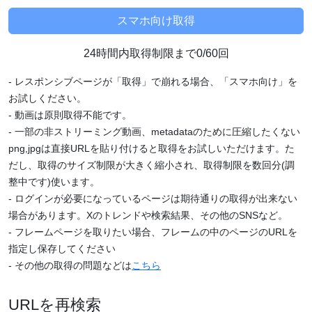
24時間内取得制限まで0/60回
- レスポンシブページが「取得」で崩れる場合、「スマホ向け」を
お試しください。
- 動画は原則取得不能です。
- 一部の非ストリーミング動画、metadataのために圧縮したくない
png,jpgは直接URLを貼り付けると取得をお試しいただけます。た
だし、取得のサイズ制限が大きく縮小され、取得制限を数回分(調
整中です)使います。
- ログインが必要になっているページは期待通りの取得が出来ない
場合があります。Xのトレンドや検索結果、その他のSNSなど。
- フレームページを取りたい場合、フレームの中のページのURLを
指定し保存してください
- その他の取得の問題などは
こちら
URLを再検索