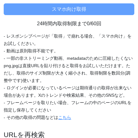
24時間内取得制限まで0/60回
- レスポンシブページが「取得」で崩れる場合、「スマホ向け」を
お試しください。
- 動画は原則取得不能です。
- 一部の非ストリーミング動画、metadataのために圧縮したくない
png,jpgは直接URLを貼り付けると取得をお試しいただけます。た
だし、取得のサイズ制限が大きく縮小され、取得制限を数回分(調
整中です)使います。
- ログインが必要になっているページは期待通りの取得が出来ない
場合があります。Xのトレンドや検索結果、その他のSNSなど。
- フレームページを取りたい場合、フレームの中のページのURLを
指定し保存してください
- その他の取得の問題などは
こちら
URLを再検索