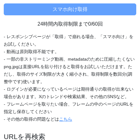
24時間内取得制限まで0/60回
- レスポンシブページが「取得」で崩れる場合、「スマホ向け」を
お試しください。
- 動画は原則取得不能です。
- 一部の非ストリーミング動画、metadataのために圧縮したくない
png,jpgは直接URLを貼り付けると取得をお試しいただけます。た
だし、取得のサイズ制限が大きく縮小され、取得制限を数回分(調
整中です)使います。
- ログインが必要になっているページは期待通りの取得が出来ない
場合があります。Xのトレンドや検索結果、その他のSNSなど。
- フレームページを取りたい場合、フレームの中のページのURLを
指定し保存してください
- その他の取得の問題などは
こちら
URLを再検索