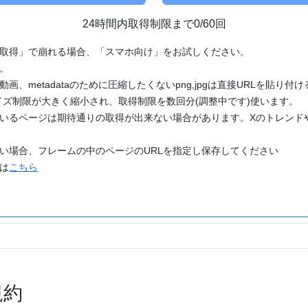
24時間内取得制限まで0/60回
「取得」で崩れる場合、「スマホ向け」をお試しください。
す。
動画、metadataのために圧縮したくないpng,jpgは直接URLを貼り
ズ制限が大きく縮小され、取得制限を数回分(調整中です)使います。
ているページは期待通りの取得が出来ない場合があります。Xのトレンド
たい場合、フレームの中のページのURLを指定し保存してください
どは
こちら
規約