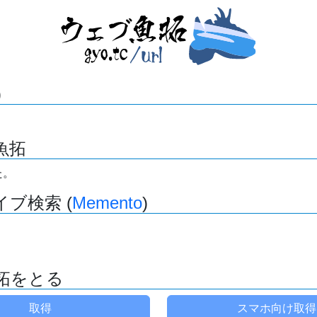
)
魚拓
た。
ブ検索 (
Memento
)
拓をとる