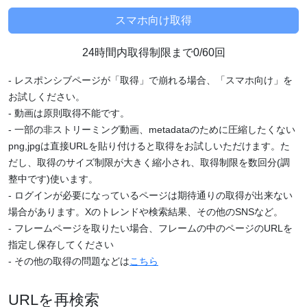
24時間内取得制限まで0/60回
- レスポンシブページが「取得」で崩れる場合、「スマホ向け」を
お試しください。
- 動画は原則取得不能です。
- 一部の非ストリーミング動画、metadataのために圧縮したくない
png,jpgは直接URLを貼り付けると取得をお試しいただけます。た
だし、取得のサイズ制限が大きく縮小され、取得制限を数回分(調
整中です)使います。
- ログインが必要になっているページは期待通りの取得が出来ない
場合があります。Xのトレンドや検索結果、その他のSNSなど。
- フレームページを取りたい場合、フレームの中のページのURLを
指定し保存してください
- その他の取得の問題などは
こちら
URLを再検索