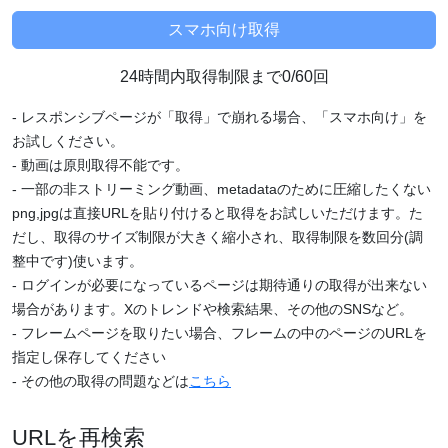
24時間内取得制限まで0/60回
- レスポンシブページが「取得」で崩れる場合、「スマホ向け」を
お試しください。
- 動画は原則取得不能です。
- 一部の非ストリーミング動画、metadataのために圧縮したくない
png,jpgは直接URLを貼り付けると取得をお試しいただけます。た
だし、取得のサイズ制限が大きく縮小され、取得制限を数回分(調
整中です)使います。
- ログインが必要になっているページは期待通りの取得が出来ない
場合があります。Xのトレンドや検索結果、その他のSNSなど。
- フレームページを取りたい場合、フレームの中のページのURLを
指定し保存してください
- その他の取得の問題などは
こちら
URLを再検索