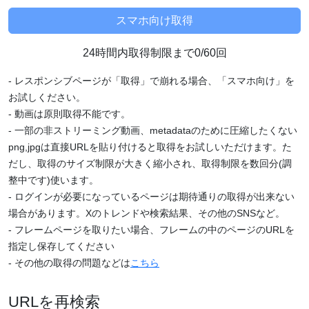
24時間内取得制限まで0/60回
- レスポンシブページが「取得」で崩れる場合、「スマホ向け」を
お試しください。
- 動画は原則取得不能です。
- 一部の非ストリーミング動画、metadataのために圧縮したくない
png,jpgは直接URLを貼り付けると取得をお試しいただけます。た
だし、取得のサイズ制限が大きく縮小され、取得制限を数回分(調
整中です)使います。
- ログインが必要になっているページは期待通りの取得が出来ない
場合があります。Xのトレンドや検索結果、その他のSNSなど。
- フレームページを取りたい場合、フレームの中のページのURLを
指定し保存してください
- その他の取得の問題などは
こちら
URLを再検索