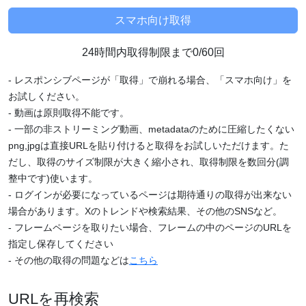
24時間内取得制限まで0/60回
- レスポンシブページが「取得」で崩れる場合、「スマホ向け」を
お試しください。
- 動画は原則取得不能です。
- 一部の非ストリーミング動画、metadataのために圧縮したくない
png,jpgは直接URLを貼り付けると取得をお試しいただけます。た
だし、取得のサイズ制限が大きく縮小され、取得制限を数回分(調
整中です)使います。
- ログインが必要になっているページは期待通りの取得が出来ない
場合があります。Xのトレンドや検索結果、その他のSNSなど。
- フレームページを取りたい場合、フレームの中のページのURLを
指定し保存してください
- その他の取得の問題などは
こちら
URLを再検索