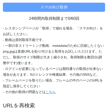
24時間内取得制限まで0/60回
- レスポンシブページが「取得」で崩れる場合、「スマホ向け」を
お試しください。
- 動画は原則取得不能です。
- 一部の非ストリーミング動画、metadataのために圧縮したくない
png,jpgは直接URLを貼り付けると取得をお試しいただけます。た
だし、取得のサイズ制限が大きく縮小され、取得制限を数回分(調
整中です)使います。
- ログインが必要になっているページは期待通りの取得が出来ない
場合があります。Xのトレンドや検索結果、その他のSNSなど。
- フレームページを取りたい場合、フレームの中のページのURLを
指定し保存してください
- その他の取得の問題などは
こちら
URLを再検索