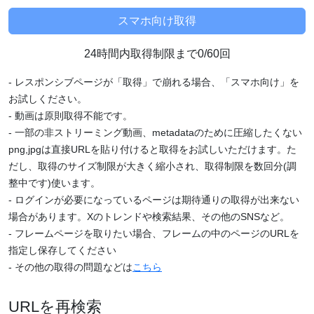
24時間内取得制限まで0/60回
- レスポンシブページが「取得」で崩れる場合、「スマホ向け」を
お試しください。
- 動画は原則取得不能です。
- 一部の非ストリーミング動画、metadataのために圧縮したくない
png,jpgは直接URLを貼り付けると取得をお試しいただけます。た
だし、取得のサイズ制限が大きく縮小され、取得制限を数回分(調
整中です)使います。
- ログインが必要になっているページは期待通りの取得が出来ない
場合があります。Xのトレンドや検索結果、その他のSNSなど。
- フレームページを取りたい場合、フレームの中のページのURLを
指定し保存してください
- その他の取得の問題などは
こちら
URLを再検索