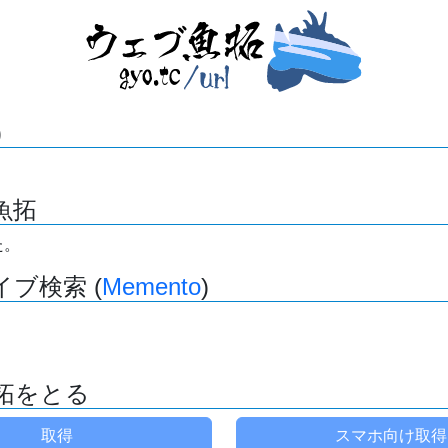
)
魚拓
た。
ブ検索 (
Memento
)
拓をとる