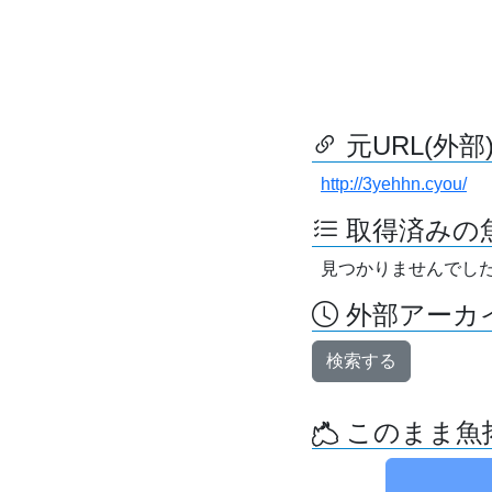
元URL(外部
http://3yehhn.cyou/
取得済みの
見つかりませんでし
外部アーカイ
検索する
このまま魚