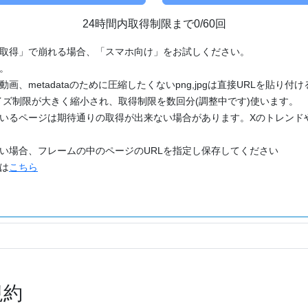
24時間内取得制限まで0/60回
「取得」で崩れる場合、「スマホ向け」をお試しください。
す。
動画、metadataのために圧縮したくないpng,jpgは直接URLを貼り
ズ制限が大きく縮小され、取得制限を数回分(調整中です)使います。
ているページは期待通りの取得が出来ない場合があります。Xのトレンド
たい場合、フレームの中のページのURLを指定し保存してください
どは
こちら
規約