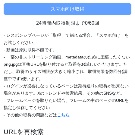
24時間内取得制限まで0/60回
- レスポンシブページが「取得」で崩れる場合、「スマホ向け」を
お試しください。
- 動画は原則取得不能です。
- 一部の非ストリーミング動画、metadataのために圧縮したくない
png,jpgは直接URLを貼り付けると取得をお試しいただけます。た
だし、取得のサイズ制限が大きく縮小され、取得制限を数回分(調
整中です)使います。
- ログインが必要になっているページは期待通りの取得が出来ない
場合があります。Xのトレンドや検索結果、その他のSNSなど。
- フレームページを取りたい場合、フレームの中のページのURLを
指定し保存してください
- その他の取得の問題などは
こちら
URLを再検索