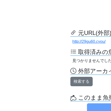
元URL(外部
http://29gu60.cyou/
取得済みの
見つかりませんでし
外部アーカイ
検索する
このまま魚