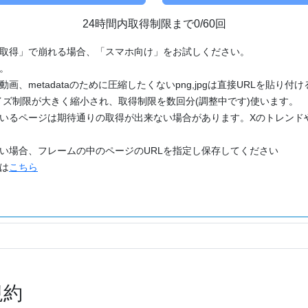
24時間内取得制限まで0/60回
「取得」で崩れる場合、「スマホ向け」をお試しください。
す。
動画、metadataのために圧縮したくないpng,jpgは直接URLを貼り
ズ制限が大きく縮小され、取得制限を数回分(調整中です)使います。
ているページは期待通りの取得が出来ない場合があります。Xのトレンド
たい場合、フレームの中のページのURLを指定し保存してください
どは
こちら
規約