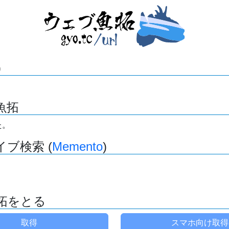
)
魚拓
た。
ブ検索 (
Memento
)
拓をとる