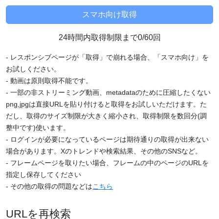
24時間内取得制限まで0/60回
- レスポンシブページが「取得」で崩れる場合、「スマホ向け」を
お試しください。
- 動画は原則取得不能です。
- 一部の非ストリーミング動画、metadataのために圧縮したくない
png,jpgは直接URLを貼り付けると取得をお試しいただけます。た
だし、取得のサイズ制限が大きく縮小され、取得制限を数回分(調
整中です)使います。
- ログインが必要になっているページは期待通りの取得が出来ない
場合があります。Xのトレンドや検索結果、その他のSNSなど。
- フレームページを取りたい場合、フレームの中のページのURLを
指定し保存してください
- その他の取得の問題などは
こちら
URLを再検索