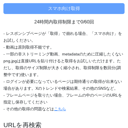
24時間内取得制限まで0/60回
- レスポンシブページが「取得」で崩れる場合、「スマホ向け」を
お試しください。
- 動画は原則取得不能です。
- 一部の非ストリーミング動画、metadataのために圧縮したくない
png,jpgは直接URLを貼り付けると取得をお試しいただけます。た
だし、取得のサイズ制限が大きく縮小され、取得制限を数回分(調
整中です)使います。
- ログインが必要になっているページは期待通りの取得が出来ない
場合があります。Xのトレンドや検索結果、その他のSNSなど。
- フレームページを取りたい場合、フレームの中のページのURLを
指定し保存してください
- その他の取得の問題などは
こちら
URLを再検索