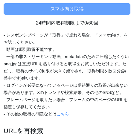
24時間内取得制限まで0/60回
- レスポンシブページが「取得」で崩れる場合、「スマホ向け」を
お試しください。
- 動画は原則取得不能です。
- 一部の非ストリーミング動画、metadataのために圧縮したくない
png,jpgは直接URLを貼り付けると取得をお試しいただけます。た
だし、取得のサイズ制限が大きく縮小され、取得制限を数回分(調
整中です)使います。
- ログインが必要になっているページは期待通りの取得が出来ない
場合があります。Xのトレンドや検索結果、その他のSNSなど。
- フレームページを取りたい場合、フレームの中のページのURLを
指定し保存してください
- その他の取得の問題などは
こちら
URLを再検索