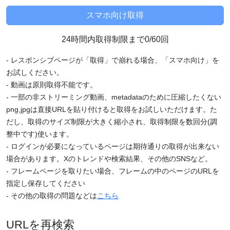
24時間内取得制限まで0/60回
- レスポンシブページが「取得」で崩れる場合、「スマホ向け」を
お試しください。
- 動画は原則取得不能です。
- 一部の非ストリーミング動画、metadataのために圧縮したくない
png,jpgは直接URLを貼り付けると取得をお試しいただけます。た
だし、取得のサイズ制限が大きく縮小され、取得制限を数回分(調
整中です)使います。
- ログインが必要になっているページは期待通りの取得が出来ない
場合があります。Xのトレンドや検索結果、その他のSNSなど。
- フレームページを取りたい場合、フレームの中のページのURLを
指定し保存してください
- その他の取得の問題などは
こちら
URLを再検索